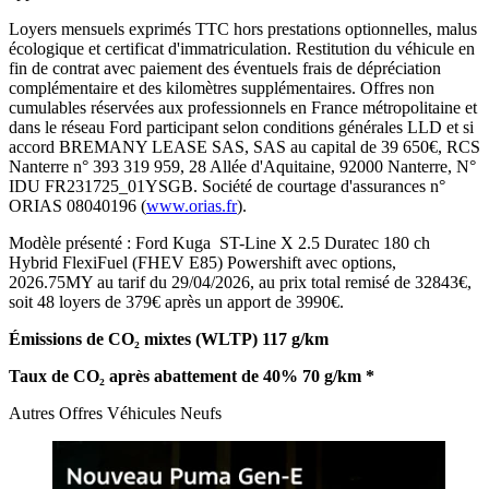
Loyers mensuels exprimés TTC hors prestations optionnelles, malus
écologique et certificat d'immatriculation. Restitution du véhicule en
fin de contrat avec paiement des éventuels frais de dépréciation
complémentaire et des kilomètres supplémentaires. Offres non
cumulables réservées aux professionnels en France métropolitaine et
dans le réseau Ford participant selon conditions générales LLD et si
accord BREMANY LEASE SAS, SAS au capital de 39 650€, RCS
Nanterre n° 393 319 959, 28 Allée d'Aquitaine, 92000 Nanterre, N°
IDU FR231725_01YSGB. Société de courtage d'assurances n°
ORIAS 08040196 (
www.orias.fr
).
Modèle présenté : Ford Kuga ST-Line X 2.5 Duratec 180 ch
Hybrid FlexiFuel (FHEV E85) Powershift avec options,
2026.75MY au tarif du 29/04/2026, au prix total remisé de 32843€,
soit 48 loyers de 379€ après un apport de 3990€.
Émissions de CO₂ mixtes (WLTP) 117 g/km
Taux de CO₂ après abattement de 40% 70 g/km *
Autres Offres
Véhicules Neufs