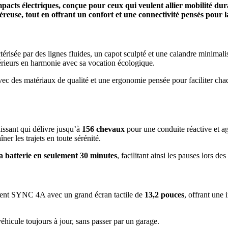
ts électriques, conçue pour ceux qui veulent allier mobilité dura
use, tout en offrant un confort et une connectivité pensés pour la
érisée par des lignes fluides, un capot sculpté et une calandre minimali
érieurs en harmonie avec sa vocation écologique.
ec des matériaux de qualité et une ergonomie pensée pour faciliter cha
issant qui délivre jusqu’à
156 chevaux
pour une conduite réactive et ag
r les trajets en toute sérénité.
a batterie en seulement 30 minutes
, facilitant ainsi les pauses lors d
ment SYNC 4A avec un grand écran tactile de
13,2 pouces
, offrant une 
éhicule toujours à jour, sans passer par un garage.